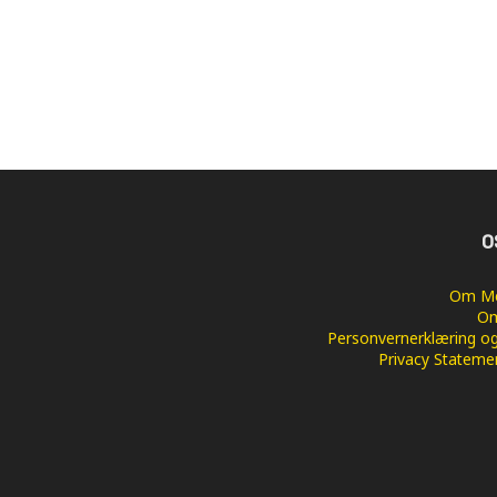
O
Om Me
Om
Personvernerklæring og
Privacy Stateme