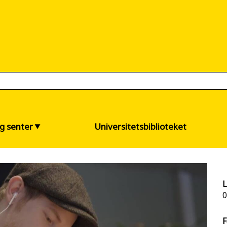
og senter
Universitetsbiblioteket
L
0
F