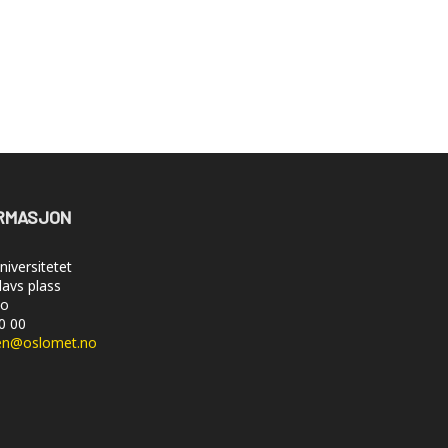
RMASJON
iversitetet
lavs plass
lo
50 00
en@oslomet.no