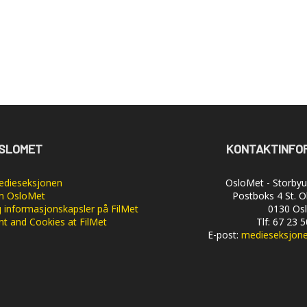
SLOMET
KONTAKTINFO
dieseksjonen
OsloMet - Storbyun
 OsloMet
Postboks 4 St. O
 informasjonskapsler på FilMet
0130 Os
nt and Cookies at FilMet
Tlf: 67 23 
E-post:
medieseksjon