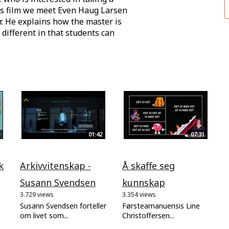
is film we meet Even Haug Larsen
r. He explains how the master is
ifferent in that students can
01:42
07:31
k
Arkivvitenskap -
Å skaffe seg
Susann Svendsen
kunnskap
3.729 views
3.354 views
Susann Svendsen forteller
Førsteamanuensis Line
om livet som...
Christoffersen...