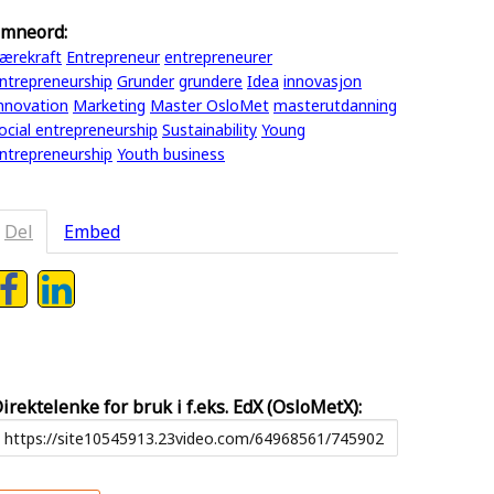
mneord:
ærekraft
Entrepreneur
entrepreneurer
ntrepreneurship
Grunder
grundere
Idea
innovasjon
nnovation
Marketing
Master OsloMet
masterutdanning
ocial entrepreneurship
Sustainability
Young
ntrepreneurship
Youth business
Del
Embed
irektelenke for bruk i f.eks. EdX (OsloMetX):