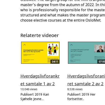
master's degree from the autumn of 2022. In th
who is professionally responsible for the maste
structured and what makes the master program d
choose elective courses at the entire OsloMet.
Relaterte videoer
04:11
07:00
Hverdagslivforankr
Hverdagslivsforan
et samtale 1 av 2
ret samtale 2 av 2
10.046 views
8.538 views
Publisert 2019 Kari
Publisert 2019 Her
Sjøhelle Jevne...
fortsetter...