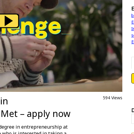
E
b
E
I
s
E
in
594 Views
D
oMet – apply now
 degree in entrepreneurship at
 who is interested in taking a