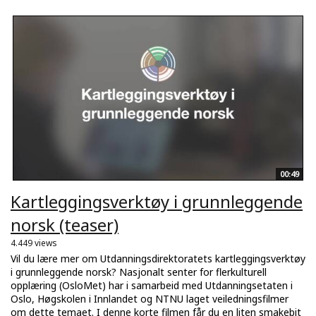
00:49
Kartleggingsverktøy i grunnleggende
norsk (teaser)
4.449 views
Vil du lære mer om Utdanningsdirektoratets kartleggingsverktøy
i grunnleggende norsk? Nasjonalt senter for flerkulturell
opplæring (OsloMet) har i samarbeid med Utdanningsetaten i
Oslo, Høgskolen i Innlandet og NTNU laget veiledningsfilmer
om dette temaet. I denne korte filmen får du en liten smakebit