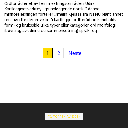
Ordforråd er et av fem mestringsområder i Udirs
Kartleggingsverktøy i grunnleggende norsk. I denne
miniforelesningen forteller Irmelin Kjelaas fra NTNU blant annet
om: hvorfor det er viktig å kartlegge ordforråd ords innholds-,
form- og bruksside ulike typer eller kategorier ord morfologi
(bøyning, avledning og sammensetning) språk- og...
1
2
Neste
TIL TOPPEN AV SIDEN