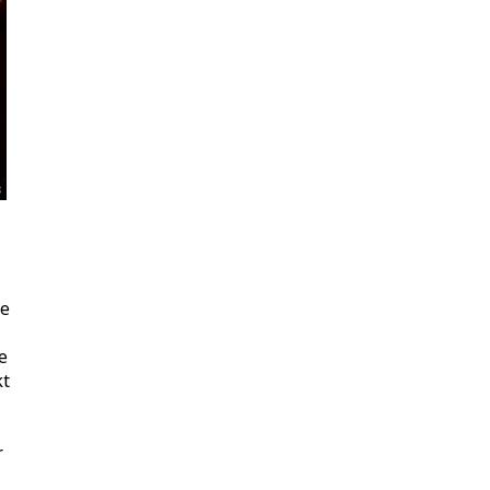
de
e
kt
r