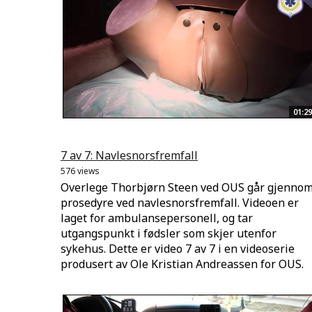
01:29
7 av 7: Navlesnorsfremfall
576 views
Overlege Thorbjørn Steen ved OUS går gjenno
prosedyre ved navlesnorsfremfall. Videoen er
laget for ambulansepersonell, og tar
utgangspunkt i fødsler som skjer utenfor
sykehus. Dette er video 7 av 7 i en videoserie
produsert av Ole Kristian Andreassen for OUS.