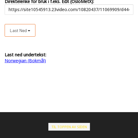
Direktelenke for bruk i f.eks. EdX (OsloMetX):
Last Ned
Last ned undertekst:
Norwegian (Bokmål)
TIL TOPPEN AV SIDEN