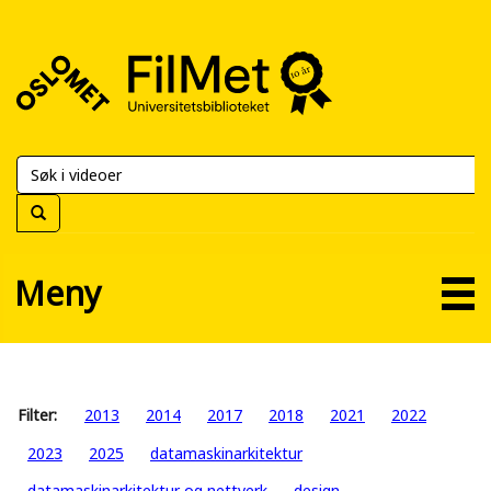
FilMet
–
Universitetsbiblioteket
Meny
Filter:
2013
2014
2017
2018
2021
2022
2023
2025
datamaskinarkitektur
datamaskinarkitektur og nettverk
design