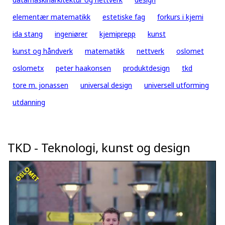
elementær matematikk
estetiske fag
forkurs i kjemi
ida stang
ingeniører
kjemiprepp
kunst
kunst og håndverk
matematikk
nettverk
oslomet
oslometx
peter haakonsen
produktdesign
tkd
tore m. jonassen
universal design
universell utforming
utdanning
TKD - Teknologi, kunst og design