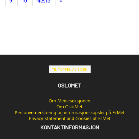
9
10
Neste
»
TIL TOPPEN AV SIDEN
OSLOMET
Om Medieseksjonen
Om OsloMet
Personvernerklæring og informasjonskapsler på FilMet
Privacy Statement and Cookies at FilMet
KONTAKTINFORMASJON